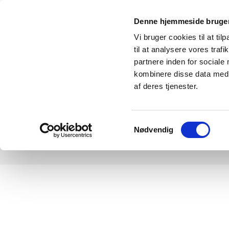
Denne hjemmeside bruger
Home
Malerier til salg
Kontakt
Tidli
Vi bruger cookies til at til
til at analysere vores tra
Her er de malerier, som du også kan 
partnere inden for sociale
kombinere disse data med a
af deres tjenester.
Samtykkevalg
Nødvendig