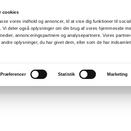
 cookies
gere værker
Om mig
Udstillinger
passe vores indhold og annoncer, til at vise dig funktioner til soci
fik. Vi deler også oplysninger om din brug af vores hjemmeside m
se i mit galleri i Roskilde efter aftale. Kontak
 medier, annonceringspartnere og analysepartnere. Vores partne
ndre oplysninger, du har givet dem, eller som de har indsamlet 
Præferencer
Statistik
Marketing