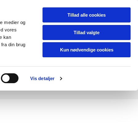
Dansk
Tillad alle cookies
ale medier og
ed vores
Tillad valgte
t:
betmalling@gmail.com
.
re kan
fra din brug
Kun nødvendige cookies
Vis detaljer