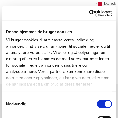
Dansk
Denne hjemmeside bruger cookies
Her er de malerier, som du også kan se i
Vi bruger cookies til at tilpasse vores indhold og
annoncer, til at vise dig funktioner til sociale medier og til
mit galleri i Roskilde efter aftale. Kontakt:
at analysere vores trafik. Vi deler også oplysninger om
betmalling@gmail.com
.
din brug af vores hjemmeside med vores partnere inden
for sociale medier, annonceringspartnere og
analysepartnere. Vores partnere kan kombinere disse
data med andre oplysninger, du har givet dem, eller som
de har indsamlet fra din brug af deres tjenester.
Samtykkevalg
Nødvendig