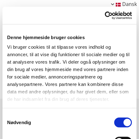
Dansk
Denne hjemmeside bruger cookies
Her er de malerier, som du også kan se i
Vi bruger cookies til at tilpasse vores indhold og
annoncer, til at vise dig funktioner til sociale medier og til
mit galleri i Roskilde efter aftale. Kontakt:
at analysere vores trafik. Vi deler også oplysninger om
betmalling@gmail.com
.
din brug af vores hjemmeside med vores partnere inden
for sociale medier, annonceringspartnere og
analysepartnere. Vores partnere kan kombinere disse
data med andre oplysninger, du har givet dem, eller som
de har indsamlet fra din brug af deres tjenester.
Samtykkevalg
Nødvendig